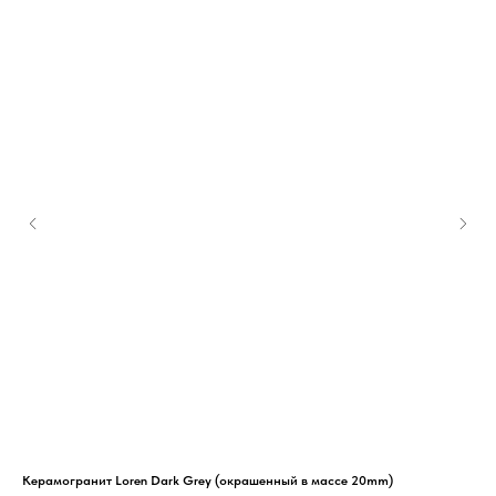
Керамогранит Loren Dark Grey (окрашенный в массе 20mm)
Кер